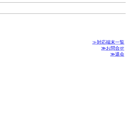
≫対応端末一覧
≫お問合せ
≫退会